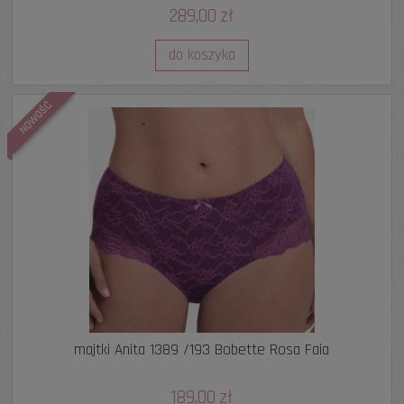
289,00 zł
do koszyka
NOWOŚĆ
majtki Anita 1389 /193 Bobette Rosa Faia
189,00 zł