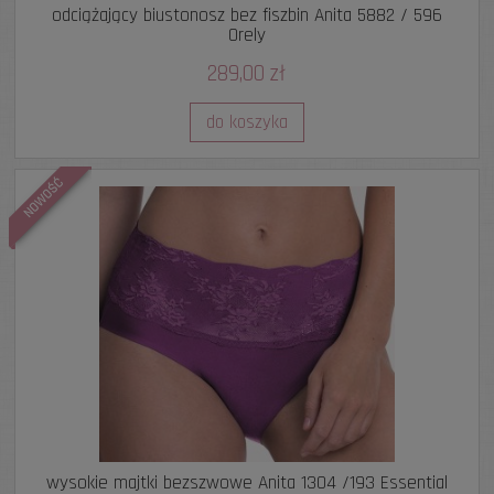
odciążający biustonosz bez fiszbin Anita 5882 / 596
Orely
289,00 zł
do koszyka
NOWOŚĆ
wysokie majtki bezszwowe Anita 1304 /193 Essential