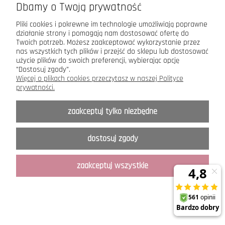
Dbamy o Twoją prywatność
NOWOŚĆ
Pliki cookies i pokrewne im technologie umożliwiają poprawne
działanie strony i pomagają nam dostosować ofertę do
Twoich potrzeb. Możesz zaakceptować wykorzystanie przez
nas wszystkich tych plików i przejść do sklepu lub dostosować
użycie plików do swoich preferencji, wybierając opcję
"Dostosuj zgody".
Więcej o plikach cookies przeczytasz w naszej Polityce
prywatności.
zaakceptuj tylko niezbędne
dostosuj zgody
wysokie majtki bezszwowe Anita 1903 /463 Essential
Smart
zaakceptuj wszystkie
119,00 zł
do koszyka