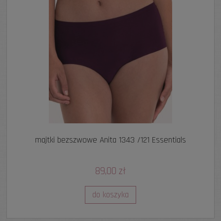
majtki bezszwowe Anita 1343 /121 Essentials
89,00 zł
do koszyka