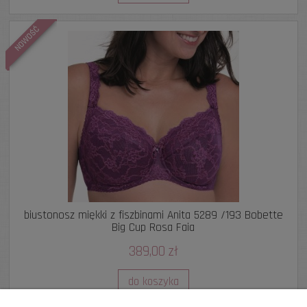
NOWOŚĆ
biustonosz miękki z fiszbinami Anita 5289 /193 Bobette
Big Cup Rosa Faia
389,00 zł
do koszyka