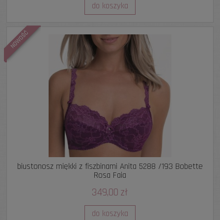
do koszyka
NOWOŚĆ
biustonosz miękki z fiszbinami Anita 5288 /193 Bobette
Rosa Faia
349,00 zł
do koszyka