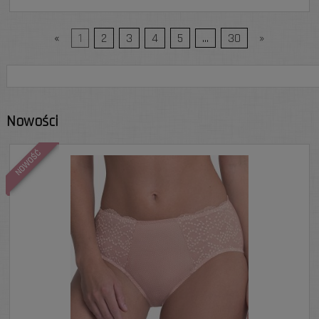
«
1
2
3
4
5
...
30
»
Nowości
NOWOŚĆ