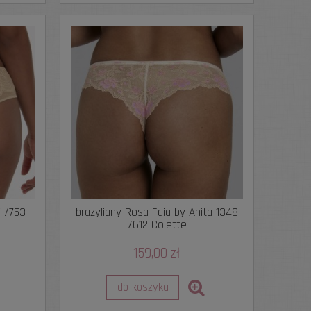
5 /753
brazyliany Rosa Faia by Anita 1348
/612 Colette
159,00 zł
do koszyka