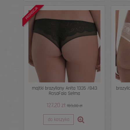
PROMOCJA
majtki brazyliany Anita 1335 /843
brazyli
RosaFaia Selma
127,20 zł
159,00 zł
do koszyka