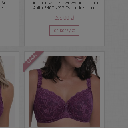
 Anita
biustonosz bezszwowy bez fiszbin
ce
Anita 5400 /193 Essentials Lace
289,00 zł
do koszyka
NOWOŚĆ