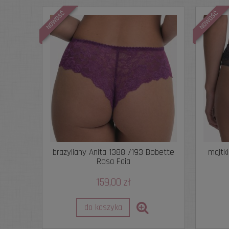
NOWOŚĆ
NOWOŚĆ
brazyliany Anita 1388 /193 Bobette
majtki
Rosa Faia
159,00 zł
do koszyka