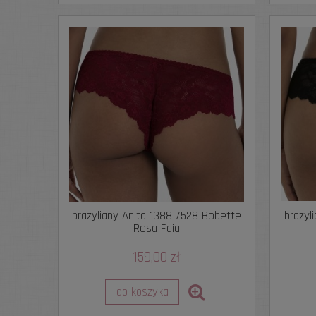
brazyliany Anita 1388 /528 Bobette
brazyl
Rosa Faia
159,00 zł
do koszyka