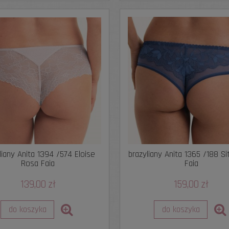
liany Anita 1394 /574 Eloise
brazyliany Anita 1365 /188 S
Rosa Faia
Faia
139,00 zł
159,00 zł
do koszyka
do koszyka