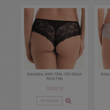
brazyliany Anita 1394 /001 Eloise
brazy
Rosa Faia
139,00 zł
do koszyka