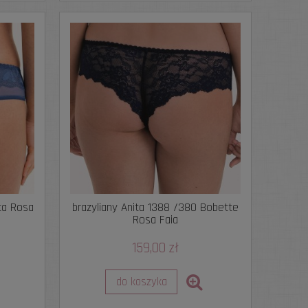
ita Rosa
brazyliany Anita 1388 /380 Bobette
Rosa Faia
159,00 zł
do koszyka