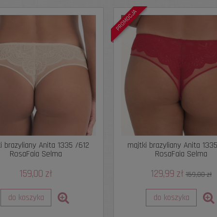
PROMOCJA
i brazyliany Anita 1335 /612
majtki brazyliany Anita 133
RosaFaia Selma
RosaFaia Selma
159,00 zł
129,99 zł
159,00 zł
do koszyka
do koszyka