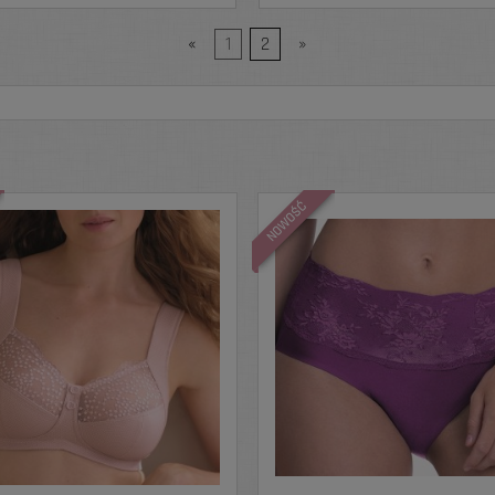
«
1
2
»
NOWOŚĆ