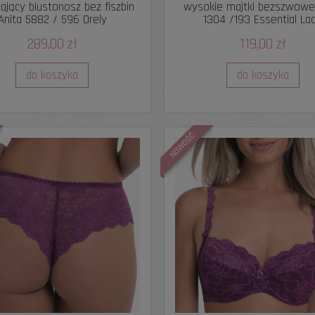
ający biustonosz bez fiszbin
wysokie majtki bezszwowe
Anita 5882 / 596 Orely
1304 /193 Essential La
289,00 zł
119,00 zł
do koszyka
do koszyka
NOWOŚĆ