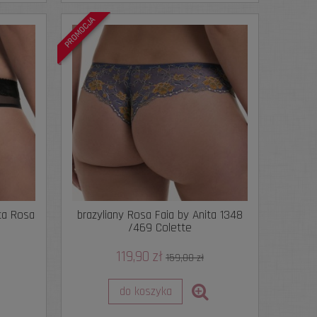
PROMOCJA
ita Rosa
brazyliany Rosa Faia by Anita 1348
/469 Colette
119,90 zł
159,00 zł
do koszyka