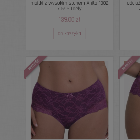
majtki z wysokim stanem Anita 1382
odciąż
/ 596 Orely
139,00 zł
do koszyka
NOWOŚĆ
NOWOŚĆ