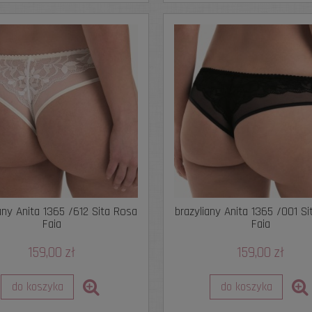
any Anita 1365 /612 Sita Rosa
brazyliany Anita 1365 /001 S
Faia
Faia
159,00 zł
159,00 zł
do koszyka
do koszyka