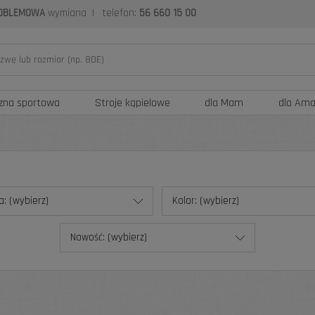
OBLEMOWA
wymiana
|
telefon:
56 660 15 00
izna sportowa
Stroje kąpielowe
dla Mam
dla Am
a: (wybierz)
Kolor: (wybierz)
Nowość: (wybierz)