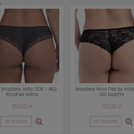
 brazyliany Anita 1335 / 463
brazyliany Rosa Faia by Anit
RosaFaia Selma
001 Suzette
159,00 zł
159,00 zł
do koszyka
do koszyka