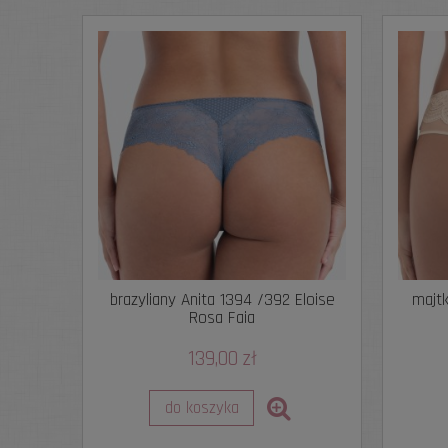
brazyliany Anita 1394 /392 Eloise
majtk
Rosa Faia
139,00 zł
do koszyka