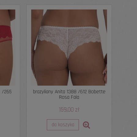
5 /265
brazyliany Anita 1388 /612 Bobette
Rosa Faia
159,00 zł
do koszyka