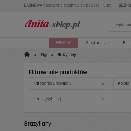
DARMOWA
dostawa dla zamówień powyżej 150zł
|
BEZPR
BIELIZNA
Biustonosze
Biel
»
»
Figi
Brazyliany
Filtrowanie produktów
Kategorie: Brazyliany
Kolekcj
Cena: (wybierz)
Brazyliany