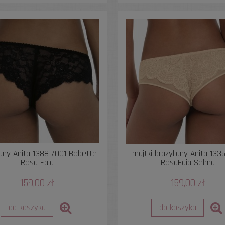
iany Anita 1388 /001 Bobette
majtki brazyliany Anita 133
Rosa Faia
RosaFaia Selma
159,00 zł
159,00 zł
do koszyka
do koszyka