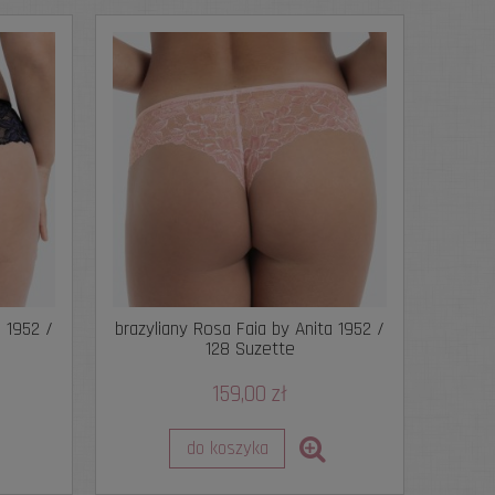
a 1952 /
brazyliany Rosa Faia by Anita 1952 /
128 Suzette
159,00 zł
do koszyka