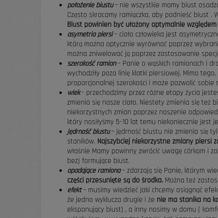
położenie biustu
– nie wszystkie mamy biust osadzo
Często skracamy ramiączka, aby podnieść biust . W 
Biust powinien być ułożony optymalnie względem 
asymetria piersi
– ciało człowieka jest asymetryczn
którą można optycznie wyrównać poprzez wybranie
można zniwelować ją poprzez zastosowanie specjal
szerokość ramion
– Panie o wąskich ramionach i dr
wychodziły poza linię klatki piersiowej. Mimo te
proporcjonalnej szerokości i może pozwolić sobie 
wiek
- przechodzimy przez różne etapy życia jeste
zmienia się nasze ciało. Niestety zmienia się też 
niekorzystnych zmian poprzez noszenie odpowie
który nosiłyśmy 5-10 lat temu niekoniecznie jest j
jędrność biustu
– jędrność biustu nie zmienia się t
staników.
Najszybciej niekorzystne zmiany piersi 
właśnie Mamy powinny zwrócić uwagę córkom i zachę
bez) formujące biust.
opadające ramiona
– zdarzają się Panie, którym wi
części przesunięte są do środka.
Można też zastoso
efekt
– musimy wiedzieć jaki chcemy osiągnąć efe
że jedno wyklucza drugie i że
nie ma stanika na k
eksponujący biust) , a inny nosimy w domu ( komf