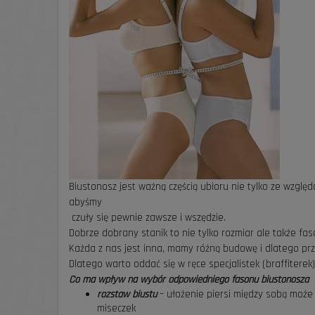
Biustonosz jest ważną częścią ubioru nie tylko ze wzgl
abyśmy
czuły się pewnie zawsze i wszędzie.
Dobrze dobrany stanik to nie tylko rozmiar ale także fas
Każda z nas jest inna, mamy różną budowę i dlatego pr
Dlatego warto oddać się w ręce specjalistek (braffitere
Co ma wpływ na wybór odpowiedniego fasonu biustonosza
rozstaw biustu
– ułożenie piersi między sobą może
miseczek