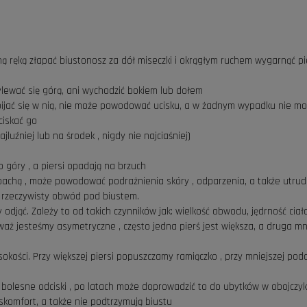
ną ręką złapać biustonosz za dół miseczki i okrągłym ruchem wygarnąć pierś
ylewać się górą, ani wychodzić bokiem lub dołem
 wpijać się w nią, nie może powodować ucisku, a w żadnym wypadku nie 
ciskać go
luźniej lub na środek , nigdy nie najciaśniej)
do góry , a piersi opadają na brzuch
d pachą , może powodować podrażnienia skóry , odparzenia, a także utrud
 rzeczywisty obwód pod biustem.
odjąć. Zależy to od takich czynników jak: wielkość obwodu, jędrność ciała
aż jesteśmy asymetryczne , często jedna pierś jest większa, a druga mn
okości. Przy większej piersi popuszczamy ramiączko , przy mniejszej pod
c bolesne odciski , po latach może doprowadzić to do ubytków w obojczy
skomfort, a także nie podtrzymują biustu