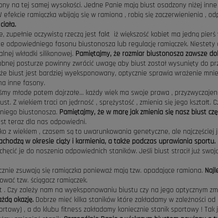
ny na tej samej wysokości. Jedne Panie mają biust osadzony niżej inne w
efekcie ramiączka wbijają się w ramiona , robią się zaczerwienienia , od
ciała.
e, zupełnie oczywistą rzeczą jest fakt iż większość kobiet ma jedną pierś
 odpowiedniego fasonu biustonosza lub regulację ramiączek. Niestety 
nej wkładki silikonowej.
Pamiętajmy, że rozmiar biustonosza zawsze dob
obnej posturze powinny zwrócić uwagę aby biust został wysunięty do prz
go, że biust jest bardziej wyeksponowany, optycznie sprawia wrażenie m
na inne fasony.
śmy młode potem dojrzałe... każdy wiek ma swoje prawa , przyzwyczajenia
biust. Z wiekiem traci on jędrność , sprężystość , zmienia się jego kszta
dniego biustonosza.
Pamiętajmy, że w marę jak zmienia się nasz biust cz
est teraz dla nas odpowiedni.
ylko z wiekiem , czasem są to uwarunkowania genetyczne, ale najczęściej 
zachodzą w okresie ciąży i karmienia, a także podczas uprawiania sportu.
cić je do noszenia odpowiednich staników. Jeśli biust stracił już swoją 
ecznie zsuwają się ramiączka ponieważ mają tzw. opadające ramiona.
Najl
wać tzw. ściągacz ramiączek.
kt . Czy zależy nam na wyeksponowaniu biustu czy na jego optycznym zmn
ażdą okazję.
Dobrze mieć kilka staników które zakładamy w zależności od s
ortowy) , a do klubu fitness zakładamy koniecznie stanik sportowy ! Tak