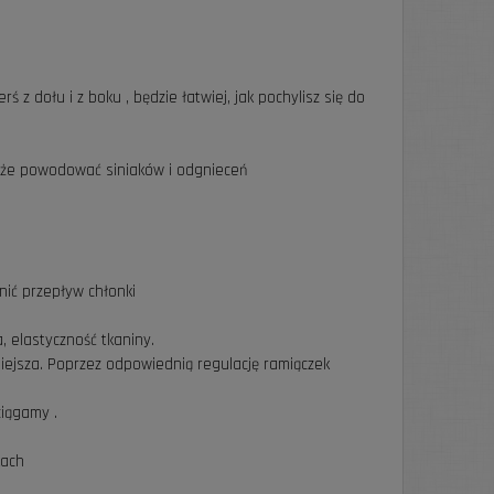
 z dołu i z boku , będzie łatwiej, jak pochylisz się do
może powodować siniaków i odgnieceń
nić przepływ chłonki
, elastyczność tkaniny.
iejsza. Poprzez odpowiednią regulację ramiączek
ciągamy .
kach