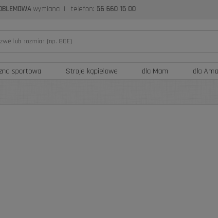
OBLEMOWA
wymiana
|
telefon:
56 660 15 00
izna sportowa
Stroje kąpielowe
dla Mam
dla Am