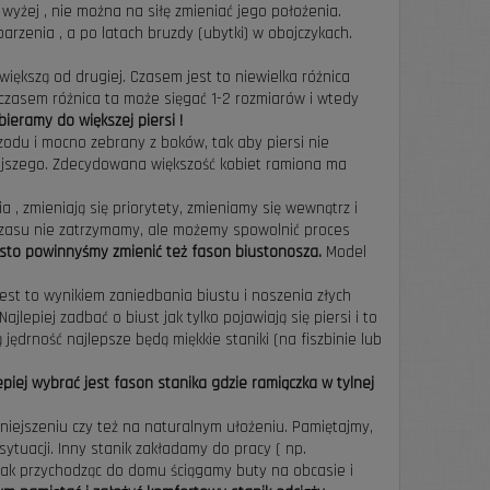
yżej , nie można na siłę zmieniać jego położenia.
parzenia , a po latach bruzdy (ubytki) w obojczykach.
 większą od drugiej. Czasem jest to niewielka różnica
czasem różnica ta może sięgać 1-2 rozmiarów i wtedy
ieramy do większej piersi !
odu i mocno zebrany z boków, tak aby piersi nie
niejszego. Zdecydowana większość kobiet ramiona ma
 , zmieniają się priorytety, zmieniamy się wewnątrz i
łt. Czasu nie zatrzymamy, ale możemy spowolnić proces
ęsto powinnyśmy zmienić też fason biustonosza.
Model
jest to wynikiem zaniedbania biustu i noszenia złych
Najlepiej zadbać o biust jak tylko pojawiają się piersi i to
jędrność najlepsze będą miękkie staniki (na fiszbinie lub
epiej wybrać jest fason stanika gdzie ramiączka w tylnej
iejszeniu czy też na naturalnym ułożeniu. Pamiętajmy,
ytuacji. Inny stanik zakładamy do pracy ( np.
 jak przychodząc do domu ściągamy buty na obcasie i