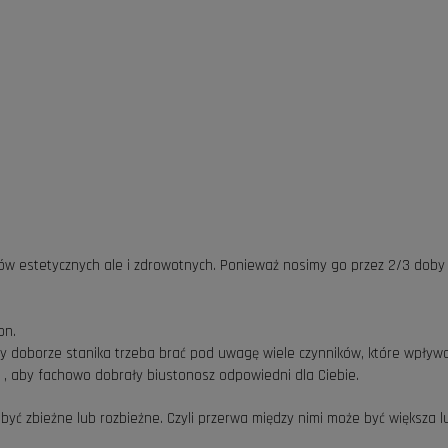
ędów estetycznych ale i zdrowotnych. Ponieważ nosimy go przez 2/3 dob
on.
zy doborze stanika trzeba brać pod uwagę wiele czynników, które wpływ
k) , aby fachowo dobrały biustonosz odpowiedni dla Ciebie.
 być zbieżne lub rozbieżne. Czyli przerwa między nimi może być większa 