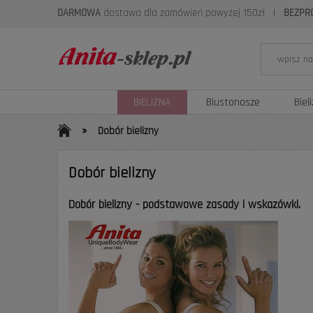
DARMOWA
dostawa dla zamówień powyżej 150zł
|
BEZPR
BIELIZNA
Biustonosze
Biel
»
Dobór bielizny
Dobór bielizny
Dobór bielizny - podstawowe zasady i wskazówki.