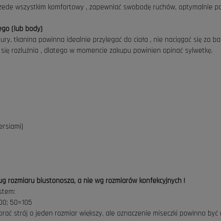
zede wszystkim komfortowy , zapewniać swobodę ruchów, optymalnie p
ego (lub body)
y, tkanina powinna idealnie przylegać do ciała , nie naciągać się za bar
 się rozluźnia , dlatego w momencie zakupu powinien opinać sylwetkę.
ersiami)
ług rozmiaru biustonosza, a nie wg rozmiarów konfekcyjnych !
stem:
00; 50=105
ybrać strój o jeden rozmiar większy, ale oznaczenie miseczki powinno być