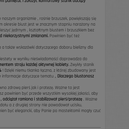
m pamiętać i założyć komfortowy stanik odciąży
w naszym organizmie , rośnie brzuszek, powiększają się
 tym okresie biust jest w znacznym stopniu narażony na
ieszyć jędrnym , kształtnym biustem i brzuszkiem bez
ed niekorzystnymi zmianami.
Powinien być też
a a także wskazówki dotyczącego doboru bielizny dla
. Niestety w wyniku nieświadomości doprowadza do
entem stroju każdej aktywnej kobiety.
Zwykły stanik
 %
! Dzięki niemu tkanka łączna, z której zbudowany jest
ne informacje dotyczące tematu „
Dlaczego biustonosz
o zdrową pierś jak i protezę. Ważne to jest
sz powinien być przede wszystkim wysokiej jakości, aby
 odciążał ramiona i stabilizował pierś/protezę
. Ważne
dołu a z drugiej strony nie powodował ucisku,
ien być elegancki, aby Panie po mastektomii mogły czuć