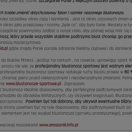
śmy zmieniać stanik.
Szczególnie Panie z większym biustem powinny o ty
ch trzeba zmienić dotychczasowy fason i rozmiar noszonego biustonosza.
rzez szczęśliwy okres ciąży i karmienia . Jest to okres czasowych zmian 
en okres jako przejściowy i nosimy „byle co”, aby było tanie. Niestety w
czególnie powinnyśmy zadbać o nasze ciało, aby później wciąż móc się c
nosz, który przede wszystkim stabilnie podtrzyma biust chroniąc go prz
mnością macierzyństwa.
a.pl
gdzie znajdą Panie poradę odnośnie bielizny ciążowej i do karmieni
c do klubów fitness , jeżdżąc na nartach , na rowerze, uprawiając sport
o prostu nie wie, że
profesjonalny biustonosz sportowy jest ważnym elem
profesjonalny biustonosz sportowy redukuje ruchy biustu prawie w
80
, chroniąc piersi przed niekorzystnymi i nieodwracalnymi zmianami. Peł
nie
www.biustonosze-sportowe.pl
. Zapraszam.
 biustonosz idealnie dopasowany, aby perfekcyjnie podtrzymywał zarówn
chodziło do obrzęków limfatycznych, czy skrzywień kręgosłupa. Biustono
 potrzymania .
Powinien być tak dobrany, aby ukrywał ewentualne blizny ,
nej strony powinien być na tyle dopasowany, aby podtrzymywał biust od 
 elementem jest też wygląd biustonosza (gorsetu protetycznego), powin
więconej mastektomii
www.amazonki.info.pl