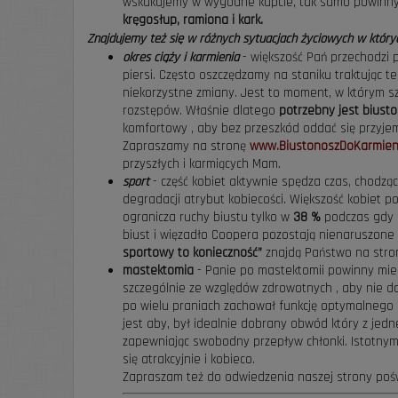
wskakujemy w wygodne kapcie, tak samo powinny
kręgosłup, ramiona i kark.
Znajdujemy też się w różnych sytuacjach życiowych w który
okres ciąży i karmienia
- większość Pań przechodzi p
piersi. Często oszczędzamy na staniku traktując t
niekorzystne zmiany. Jest to moment, w którym sz
rozstępów. Właśnie dlatego
potrzebny jest biusto
komfortowy , aby bez przeszkód oddać się przyje
Zapraszamy na stronę
www.BiustonoszDoKarmieni
przyszłych i karmiących Mam.
sport
- część kobiet aktywnie spędza czas, chodzą
degradacji atrybut kobiecości. Większość kobiet p
ogranicza ruchy biustu tylko w
38 %
podczas gdy 
biust i więzadło Coopera pozostają nienaruszone 
sportowy to konieczność”
znajdą Państwo na stro
mastektomia
- Panie po mastektomii powinny mieć
szczególnie ze względów zdrowotnych , aby nie do
po wielu praniach zachował funkcję optymalnego
jest aby, był idealnie dobrany obwód który z jed
zapewniając swobodny przepływ chłonki. Istotnym
się atrakcyjnie i kobieco.
Zapraszam też do odwiedzenia naszej strony poś