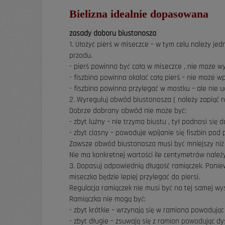
Bielizna idealnie dopasowana
zasady doboru biustonosza
1. Ułożyć pierś w miseczce – w tym celu należy jed
przodu.
- pierś powinna być cała w miseczce , nie może w
- fiszbina powinna okalać całą pierś – nie może
- fiszbina powinna przylegać w mostku – ale nie u
2. Wyreguluj obwód biustonosza ( należy zapiąć naj
Dobrze dobrany obwód nie może być:
- zbyt luźny – nie trzyma biustu , tył podnosi się 
- zbyt ciasny – powoduje wpijanie się fiszbin po
Zawsze obwód biustonosza musi być mniejszy niż
Nie ma konkretnej wartości ile centymetrów należy 
3. Dopasuj odpowiednią długość ramiączek. Poniew
miseczka będzie lepiej przylegać do piersi.
Regulacja ramiączek nie musi być na tej samej wys
Ramiączka nie mogą być:
- zbyt krótkie – wrzynają się w ramiona powodują
- zbyt długie – zsuwają się z ramion powodując dy