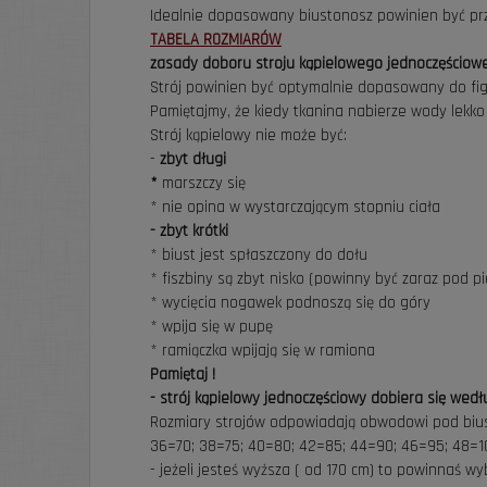
Idealnie dopasowany biustonosz powinien być pr
TABELA ROZMIARÓW
zasady doboru stroju kąpielowego jednoczęściow
Strój powinien być optymalnie dopasowany do figur
Pamiętajmy, że kiedy tkanina nabierze wody lekko
Strój kąpielowy nie może być:
-
zbyt długi
*
marszczy się
* nie opina w wystarczającym stopniu ciała
- zbyt krótki
* biust jest spłaszczony do dołu
* fiszbiny są zbyt nisko (powinny być zaraz pod pi
* wycięcia nogawek podnoszą się do góry
* wpija się w pupę
* ramiączka wpijają się w ramiona
Pamiętaj !
- strój kąpielowy jednoczęściowy dobiera się wed
Rozmiary strojów odpowiadają obwodowi pod biu
36=70; 38=75; 40=80; 42=85; 44=90; 46=95; 48=1
- jeżeli jesteś wyższa ( od 170 cm) to powinnaś w