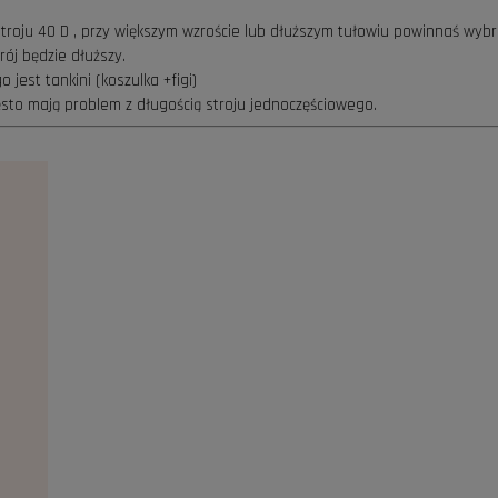
roju 40 D , przy większym wzroście lub dłuższym tułowiu powinnaś wybr
ój będzie dłuższy.
jest tankini (koszulka +figi)
sto mają problem z długością stroju jednoczęściowego.