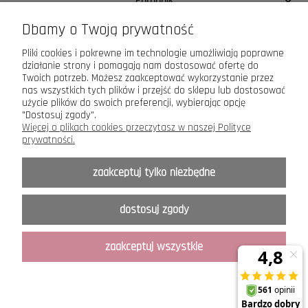
Poradnik
Dbamy o Twoją prywatność
Pomoc
Pliki cookies i pokrewne im technologie umożliwiają poprawne
działanie strony i pomagają nam dostosować ofertę do
Moje konto
Twoich potrzeb. Możesz zaakceptować wykorzystanie przez
nas wszystkich tych plików i przejść do sklepu lub dostosować
użycie plików do swoich preferencji, wybierając opcję
"Dostosuj zgody".
Więcej o plikach cookies przeczytasz w naszej Polityce
prywatności.
Maxsote.pl
- Elegy theme - All rights reserved
zaakceptuj tylko niezbędne
Copyright © ANCORA 2015-2026
Sklep prowadzony przez P.H. ANCORA s.c.
dostosuj zgody
Toruń, ul. Królowej Jadwigi 1
.
Kopiowanie, przedruk tekstów oraz zdjęć zamieszczonych na łamach serwisu oraz ich
udostępnianie w mediach elektronicznych jak również w innej formie jest możliwe
zaakceptuj wszystkie
wyłącznie za pisemną zgodą właściciela serwisu.