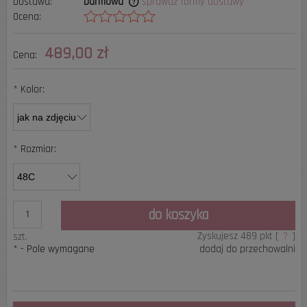
Dostawa:
Darmowa
sprawdź formy dostawy
Ocena:
Cena nie zawiera ewentualnych kosztów płatności
489,00 zł
Cena:
*
Kolor:
*
Rozmiar:
do koszyka
Zyskujesz
489
pkt [
?
]
szt.
*
- Pole wymagane
dodaj do przechowalni