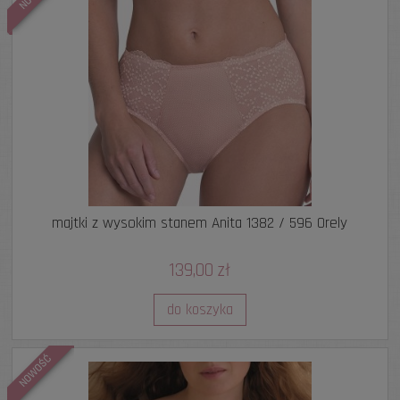
majtki z wysokim stanem Anita 1382 / 596 Orely
139,00 zł
do koszyka
NOWOŚĆ