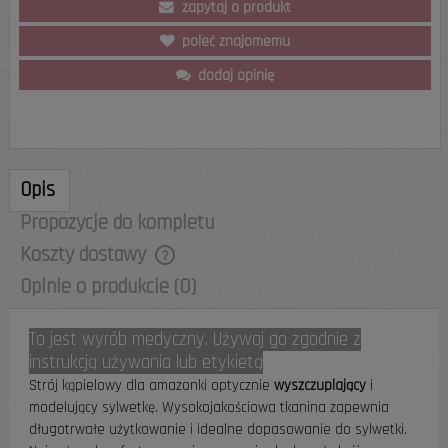
zapytaj o produkt
poleć znajomemu
dodaj opinię
Opis
Propozycje do kompletu
Koszty dostawy
Cena nie zawiera ewentualnych kosztów
Opinie o produkcie (0)
płatności
To jest wyrób medyczny. Używaj go zgodnie z
instrukcją używania lub etykietą
Strój kąpielowy dla amazonki optycznie
wyszczuplający
i
modelujący sylwetkę. Wysokojakościowa tkanina zapewnia
długotrwałe użytkowanie i idealne dopasowanie do sylwetki.