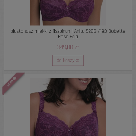
biustonosz miękki z fiszbinami Anita 5288 /193 Bobette
Rosa Faia
349,00 zł
do koszyka
NOWOŚĆ