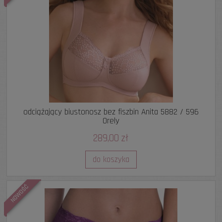
odciążający biustonosz bez fiszbin Anita 5882 / 596
Orely
289,00 zł
do koszyka
NOWOŚĆ