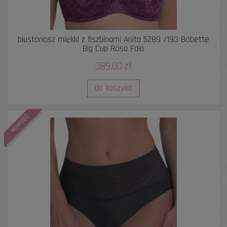
biustonosz miękki z fiszbinami Anita 5289 /193 Bobette
Big Cup Rosa Faia
389,00 zł
do koszyka
NOWOŚĆ