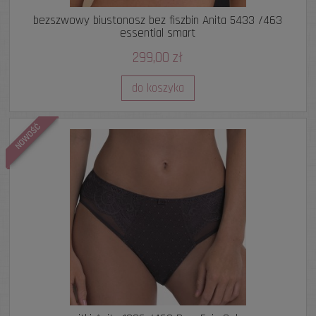
bezszwowy biustonosz bez fiszbin Anita 5433 /463
essential smart
299,00 zł
do koszyka
NOWOŚĆ