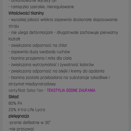
- umiarkowanie wycięty tył
- ramiączka szerokie, nieregulowane
Właściwości tkaniny
classic power soft shine
- wysokiej jakości włókna zapewnia doskonałe dopasowanie
stroju
- nie ulega deformacjom - długotrwale zachowuje pierwotny
kształt
- zwiększona odporność na chlor
- zapewnia dużą swobodę ruchów
- tkanina przyjemna i miła dla ciała
- zwiększona wytrzymałość i żywotność kolorów
- zwiększona odporność na olejki i kremy do opalania
- tkanina została przebadana na substancje szkodliwe i
otrzymał międzynarodowy
certyfikat Oeko-Tex
-
TEKSTYLIA GODNE ZAUFANIA
Skład
80% PA
20% X-tra Life Lycra
pielęgnacja
-pranie delikatne w 30°
-nie prasować