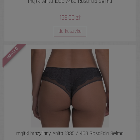
majtki Anita 1336 /463 RosaFaia Selma
159,00 zł
do koszyka
NOWOŚĆ
majtki brazyliany Anita 1335 / 463 RosaFaia Selma