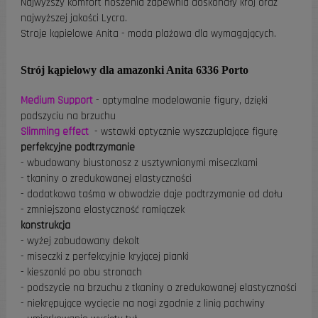
Najwyższy komfort noszenia zapewnia doskonały krój oraz
najwyższej jakości Lycra.
Stroje kąpielowe Anita - moda plażowa dla wymagających.
Strój kąpielowy dla amazonki Anita 6336 Porto
Medium Support
- optymalne modelowanie figury, dzięki
podszyciu na brzuchu
Slimming effect
- wstawki optycznie wyszczuplające figurę
perfekcyjne podtrzymanie
- wbudowany biustonosz z usztywnianymi miseczkami
- tkaniny o zredukowanej elastyczności
- dodatkowa taśma w obwodzie daje podtrzymanie od dołu
- zmniejszona elastyczność ramiączek
konstrukcja
- wyżej zabudowany dekolt
- miseczki z perfekcyjnie kryjącej pianki
- kieszonki po obu stronach
- podszycie na brzuchu z tkaniny o zredukowanej elastyczności
- niekrępujące wycięcie na nogi zgodnie z linią pachwiny