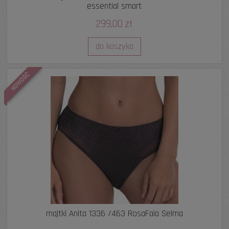
essential smart
299,00 zł
do koszyka
NOWOŚĆ
majtki Anita 1336 /463 RosaFaia Selma