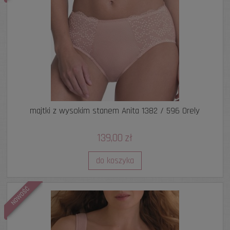
majtki z wysokim stanem Anita 1382 / 596 Orely
139,00 zł
do koszyka
NOWOŚĆ