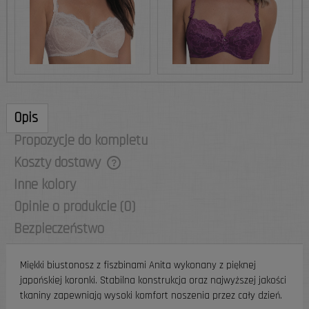
Opis
Propozycje do kompletu
Koszty dostawy
Cena nie zawiera ewentualnych kosztów
Inne kolory
płatności
Opinie o produkcie (0)
Bezpieczeństwo
Miękki biustonosz z fiszbinami Anita wykonany z pięknej
japońskiej koronki. Stabilna konstrukcja oraz najwyższej jakości
tkaniny
zapewniają wysoki komfort noszenia przez cały dzień.