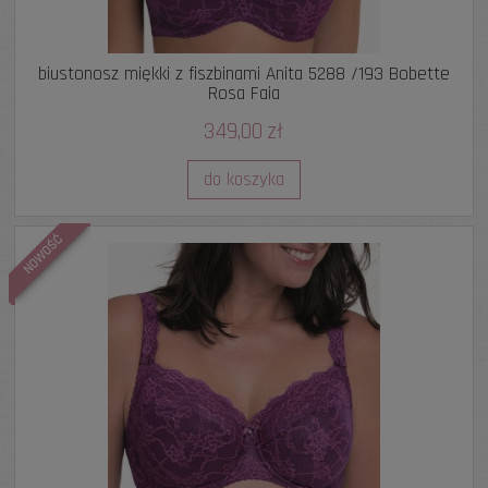
biustonosz miękki z fiszbinami Anita 5288 /193 Bobette
Rosa Faia
349,00 zł
do koszyka
NOWOŚĆ