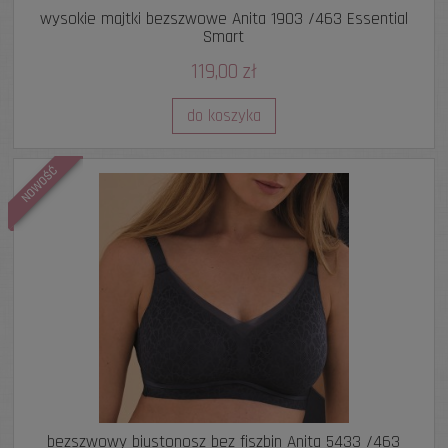
wysokie majtki bezszwowe Anita 1903 /463 Essential
Smart
119,00 zł
do koszyka
NOWOŚĆ
bezszwowy biustonosz bez fiszbin Anita 5433 /463