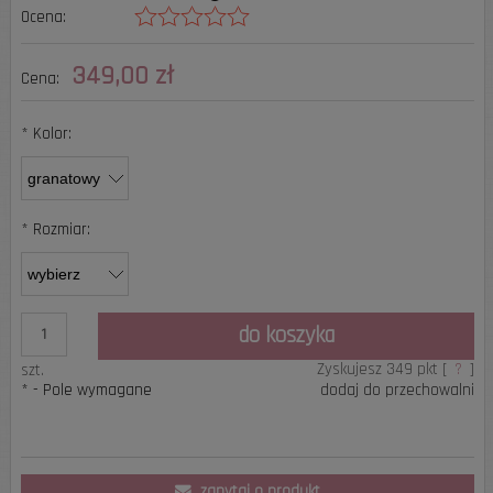
Ocena:
Cena nie zawiera ewentualnych kosztów płatności
349,00 zł
Cena:
*
Kolor:
*
Rozmiar:
do koszyka
Zyskujesz
349
pkt [
?
]
szt.
*
- Pole wymagane
dodaj do przechowalni
zapytaj o produkt