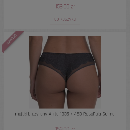
159,00 zł
do koszyka
NOWOŚĆ
majtki brazyliany Anita 1335 / 463 RosaFaia Selma
159,00 zł