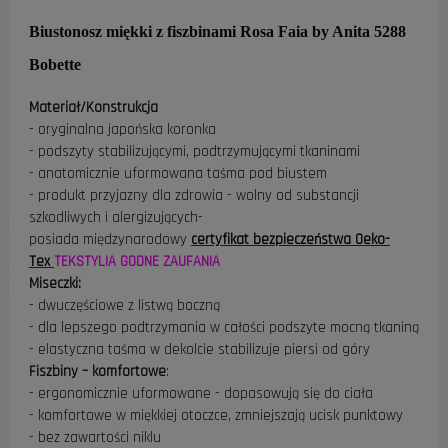
Biustonosz miękki z fiszbinami Rosa Faia by Anita 5288
Bobette
Materiał/Konstrukcja
- oryginalna japońska koronka
- podszyty stabilizującymi, podtrzymującymi tkaninami
- anatomicznie uformowana taśma pod biustem
- produkt przyjazny dla zdrowia - wolny od substancji
szkodliwych i alergizujących-
posiada międzynarodowy
certyfikat bezpieczeństwa Oeko-
Tex
TEKSTYLIA GODNE ZAUFANIA
Miseczki:
- dwuczęściowe z listwą boczną
- dla lepszego podtrzymania w całości podszyte mocną tkaniną
- elastyczna taśma w dekolcie stabilizuje piersi od góry
Fiszbiny – komfortowe
:
- ergonomicznie uformowane - dopasowują się do ciała
- komfortowe w miękkiej otoczce, zmniejszają ucisk punktowy
- bez zawartości niklu