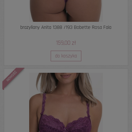
brazyliany Anita 1388 /193 Bobette Rosa Faia
159,00 zł
do koszyka
NOWOŚĆ