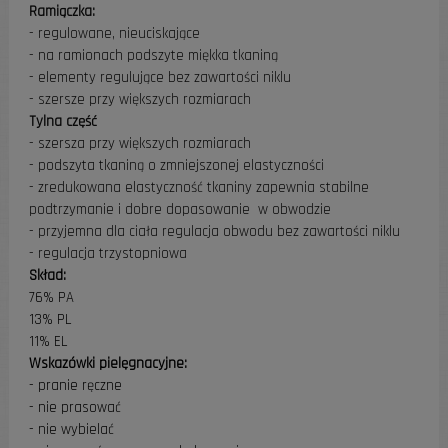
Ramiączka:
- regulowane, nieuciskające
- na ramionach podszyte miękka tkaniną
- elementy regulujące bez zawartości niklu
- szersze przy większych rozmiarach
Tylna część
- szersza przy większych rozmiarach
- podszyta tkaniną o zmniejszonej elastyczności
- zredukowana elastyczność tkaniny zapewnia stabilne
podtrzymanie i dobre dopasowanie w obwodzie
- przyjemna dla ciała regulacja obwodu bez zawartości niklu
- regulacja trzystopniowa
Skład:
76% PA
13% PL
11% EL
Wskazówki pielęgnacyjne:
- pranie ręczne
- nie prasować
- nie wybielać