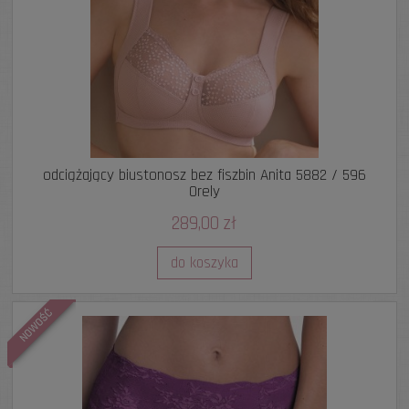
odciążający biustonosz bez fiszbin Anita 5882 / 596
Orely
289,00 zł
do koszyka
NOWOŚĆ