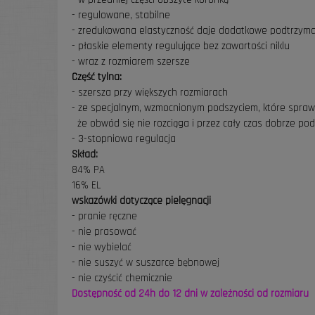
- regulowane, stabilne
- zredukowana elastyczność daje dodatkowe podtrzyma
- płaskie elementy regulujące bez zawartości niklu
- wraz z rozmiarem szersze
Część tylna:
- szersza przy większych rozmiarach
- ze specjalnym, wzmocnionym podszyciem, które spraw
że obwód się nie rozciąga i przez cały czas dobrze pod
- 3-stopniowa regulacja
Skład:
84% PA
16% EL
wskazówki dotyczące pielęgnacji
- pranie ręczne
- nie prasować
- nie wybielać
- nie suszyć w suszarce bębnowej
- nie czyścić chemicznie
Dostępność od 24h do 12 dni w zależności od rozmiaru