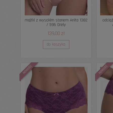
majtki z wysokim stanem Anita 1382
odciąż
/ 596 Orely
139,00 zł
do koszyka
NOWOŚĆ
NOWOŚĆ