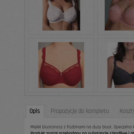
Opis
Propozycje do kompletu
Koszt
Miękki biustonosz z fiszbinami na duży biust. Specjaln
Produkt został przebadany na substancje szkodliwe i 