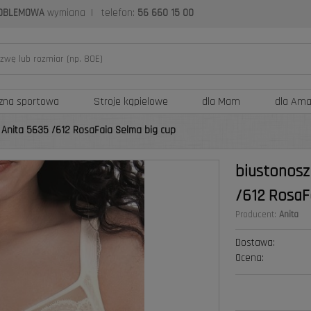
OBLEMOWA
wymiana
|
telefon:
56 660 15 00
izna sportowa
Stroje kąpielowe
dla Mam
dla Am
h Anita 5635 /612 RosaFaia Selma big cup
biustonosz
/612 RosaF
Producent:
Anita
Dostawa:
Ocena:
Cena nie zawiera ewentualnych 
płatności