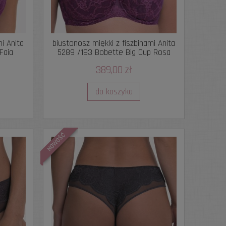
mi Anita
biustonosz miękki z fiszbinami Anita
Faia
5289 /193 Bobette Big Cup Rosa
Faia
389,00 zł
do koszyka
NOWOŚĆ