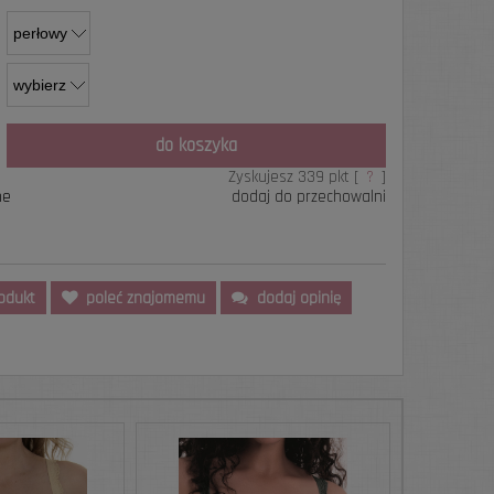
do koszyka
Zyskujesz
339
pkt [
?
]
ne
dodaj do przechowalni
rodukt
poleć znajomemu
dodaj opinię