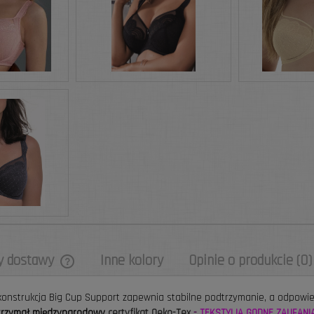
y dostawy
Inne kolory
Opinie o produkcie (0)
Cena nie zawiera ewentualnych kosztów
a konstrukcja Big Cup Support zapewnia stabilne podtrzymanie, a odpowi
płatności
otrzymał międzynarodowy
certyfikat Oeko-Tex
-
TEKSTYLIA GODNE ZAUFANI