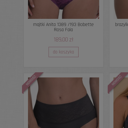
majtki Anita 1389 /193 Bobette
brazyl
Rosa Faia
189,00 zł
do koszyka
NOWOŚĆ
NOWOŚĆ