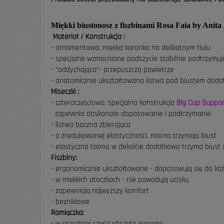
Miękki biustonosz z fiszbinami Rosa Faia by Anita
Materiał / Konstrukcja :
- ornamentowa, miękka koronka na delikatnym tiulu
- specjalne wzmocnione podszycie stabilnie podtrzymu
- "oddychająca"- przepuszcza powietrze
- anatomicznie ukształtowana listwa pod biustem doda
Miseczki :
- czteroczęściowa, specjalna konstrukcja
Big Cup Suppor
zapewnia doskonałe dopasowanie i podtrzymanie
- listwa boczna zbierająca
- o zredukowanej elastyczności, mocno trzymają biust
- elastyczna taśma w dekolcie dodatkowo trzyma biust o
Fiszbiny:
- ergonomicznie ukształtowane - dopasowują się do ka
- w miękkich otoczkach - nie powodują ucisku
- zapewniają najwyższy komfort
- bezniklowe
Ramiączka:
- w przedniej części obszyte koronką