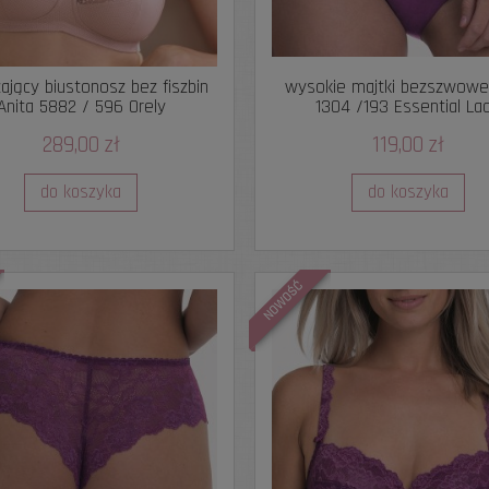
ający biustonosz bez fiszbin
wysokie majtki bezszwowe
Anita 5882 / 596 Orely
1304 /193 Essential La
289,00 zł
119,00 zł
do koszyka
do koszyka
NOWOŚĆ