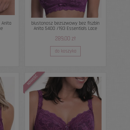
 Anita
biustonosz bezszwowy bez fiszbin
ce
Anita 5400 /193 Essentials Lace
289,00 zł
do koszyka
NOWOŚĆ