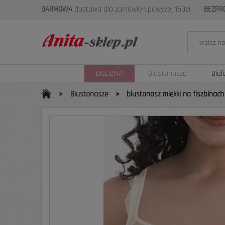
DARMOWA
dostawa dla zamówień powyżej 150zł
|
BEZPR
BIELIZNA
Biustonosze
Biel
»
»
Biustonosze
biustonosz miękki na fiszbinac