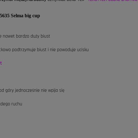
 5635 Selma big cup
je nawet bardzo duży biust
tkowo podtrzymuje biust i nie powoduje ucisku
t
d góry jednocześnie nie wpija się
żdego ruchu