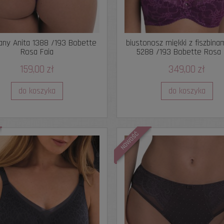
iany Anita 1388 /193 Bobette
biustonosz miękki z fiszbina
Rosa Faia
5288 /193 Bobette Rosa 
159,00 zł
349,00 zł
do koszyka
do koszyka
NOWOŚĆ