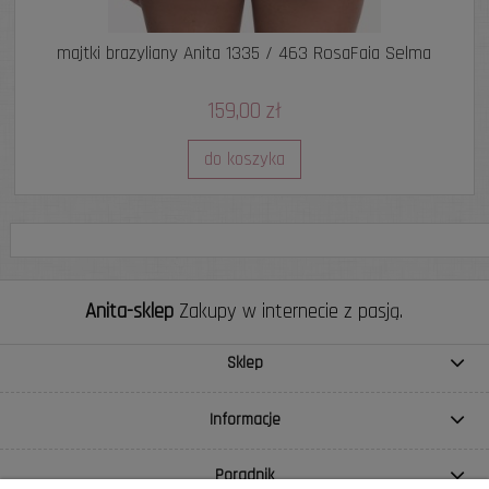
majtki brazyliany Anita 1335 / 463 RosaFaia Selma
159,00 zł
do koszyka
Anita-sklep
Zakupy w internecie z pasją.
Sklep
Informacje
Poradnik