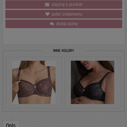
zapytaj o produkt
poleć znajomemu
dodaj opinię
INNE KOLORY
Opis