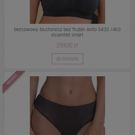
bezszwowy biustonosz bez fiszbin Anita 5433 /463
essential smart
299,00 zł
do koszyka
NOWOŚĆ