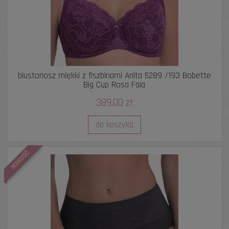
biustonosz miękki z fiszbinami Anita 5289 /193 Bobette
Big Cup Rosa Faia
389,00 zł
do koszyka
NOWOŚĆ