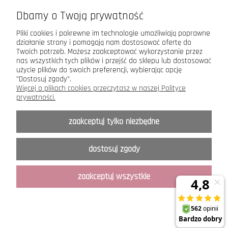
Dbamy o Twoją prywatność
Pomoc
Pliki cookies i pokrewne im technologie umożliwiają poprawne
działanie strony i pomagają nam dostosować ofertę do
Moje konto
Twoich potrzeb. Możesz zaakceptować wykorzystanie przez
nas wszystkich tych plików i przejść do sklepu lub dostosować
użycie plików do swoich preferencji, wybierając opcję
"Dostosuj zgody".
Więcej o plikach cookies przeczytasz w naszej Polityce
prywatności.
Maxsote.pl
- Elegy theme - All rights reserved
zaakceptuj tylko niezbędne
Copyright © ANCORA 2015-2026
Sklep prowadzony przez P.H. ANCORA s.c.
dostosuj zgody
Toruń, ul. Królowej Jadwigi 1
.
Kopiowanie, przedruk tekstów oraz zdjęć zamieszczonych na łamach serwisu oraz ich
udostępnianie w mediach elektronicznych jak również w innej formie jest możliwe
zaakceptuj wszystkie
wyłącznie za pisemną zgodą właściciela serwisu.