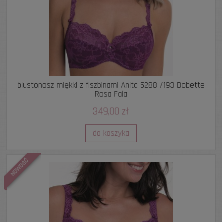
biustonosz miękki z fiszbinami Anita 5288 /193 Bobette
Rosa Faia
349,00 zł
do koszyka
NOWOŚĆ