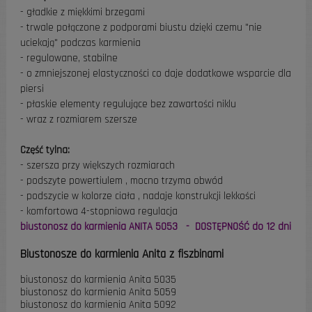
- gładkie z miękkimi brzegami
- trwale połączone z podporami biustu dzięki czemu "nie
uciekają" podczas karmienia
- regulowane, stabilne
- o zmniejszonej elastyczności co daje dodatkowe wsparcie dla
piersi
- płaskie elementy regulujące bez zawartości niklu
- wraz z rozmiarem szersze
Część tylna:
- szersza przy większych rozmiarach
- podszyte powertiulem , mocno trzyma obwód
- podszycie w kolorze ciała , nadaje konstrukcji lekkości
- komfortowa 4-stopniowa regulacja
biustonosz do karmienia ANITA 5053 - DOSTĘPNOŚĆ do 12 dni
Biustonosze do karmienia Anita z fiszbinami
biustonosz do karmienia Anita 5035
biustonosz do karmienia Anita 5059
biustonosz do karmienia Anita 5092