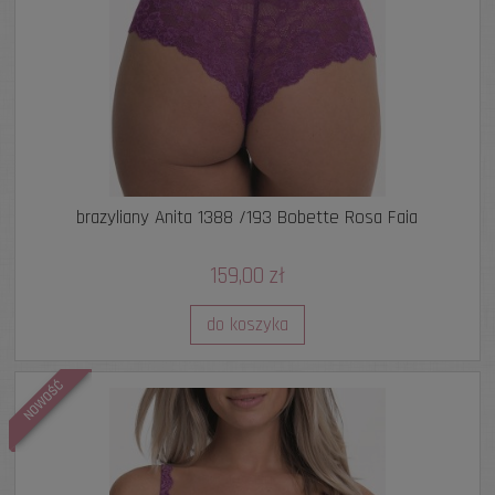
brazyliany Anita 1388 /193 Bobette Rosa Faia
159,00 zł
do koszyka
NOWOŚĆ