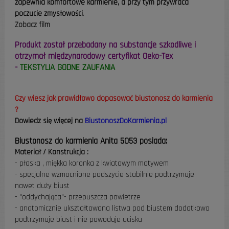
zapewnia komfortowe karmienie, a przy tym przywraca
poczucie zmysłowości
.
Zobacz film
Produkt został przebadany na substancje szkodliwe i
otrzymał międzynarodowy
certyfikat Oeko-Tex
-
TEKSTYLIA GODNE ZAUFANIA
Czy wiesz jak prawidłowo dopasować biustonosz do karmienia
?
Dowiedz się więcej na
BiustonoszDoKarmienia.pl
Biustonosz do karmienia Anita 5053 posiada:
Materiał / Konstrukcja :
- płaska , miękka koronka z kwiatowym motywem
- specjalne wzmocnione podszycie stabilnie podtrzymuje
nawet duży biust
- "oddychająca"- przepuszcza powietrze
- anatomicznie ukształtowana listwa pod biustem dodatkowo
podtrzymuje biust i nie powoduje ucisku