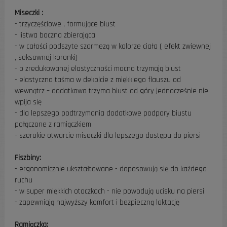
Miseczki :
- trzyczęściowe , formujące biust
- listwa boczna zbierająca
- w całości podszyte szarmezą w kolorze ciała ( efekt zwiewnej
, seksownej koronki)
- o zredukowanej elastyczności mocno trzymają biust
- elastyczna taśma w dekolcie z miękkiego flauszu od
wewnątrz – dodatkowo trzyma biust od góry jednocześnie nie
wpija się
- dla lepszego podtrzymania dodatkowe podpory biustu
połączone z ramiączkiem
- szerokie otwarcie miseczki dla lepszego dostępu do piersi
Fiszbiny:
- ergonomicznie ukształtowane - dopasowują się do każdego
ruchu
- w super miękkich otoczkach - nie powodują ucisku na piersi
- zapewniają najwyższy komfort i bezpieczną laktację
Ramiączka: