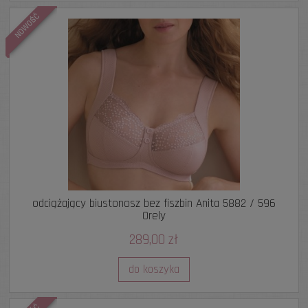
NOWOŚĆ
odciążający biustonosz bez fiszbin Anita 5882 / 596
Orely
289,00 zł
do koszyka