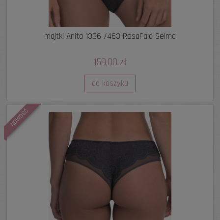
majtki Anita 1336 /463 RosaFaia Selma
159,00 zł
do koszyka
NOWOŚĆ