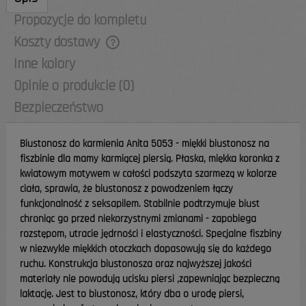
Propozycje do kompletu
Koszty dostawy
Cena nie zawiera ewentualnych kosztów
Inne kolory
płatności
Opinie o produkcie (0)
Bezpieczeństwo
Biustonosz do karmienia Anita 5053 - miękki biustonosz na
fiszbinie dla mamy karmiącej piersią. P
łaska, miękka koronka z
kwiatowym
motywe
m
w całości
podszyta szarmezą w kolorze
ciała, sprawia, że biustonosz z powodzeniem łączy
funkcjonalność z seksapilem. S
tabilnie podtrzymuje biust
chroniąc go przed
niekorzystnymi zmianami - zapobiega
rozstępom, utracie jędrności i el
astyczności
. Specjalne fiszbiny
w niezwykle miękkich otoczkach dopasowują się do każdego
ruchu. Konstrukcja biustonosza oraz najwyższej jakości
materiały nie powodują ucisku piersi ,zapewniając bezpieczną
laktację.
Jest to biustonosz, który dba o urodę piersi,