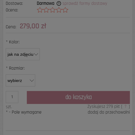
Dostawa:
Darmowa
sprawdź formy dostawy
Ocena:
Cena nie zawiera ewentualnych kosztów płatności
279,00 zł
Cena:
*
Kolor:
*
Rozmiar:
do koszyka
Zyskujesz
279
pkt [
?
]
szt.
*
- Pole wymagane
dodaj do przechowalni